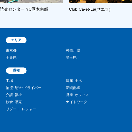
読売センター YC厚木南部
Club Ca-et-La(サエラ)
エリア
東京都
神奈川県
千葉県
埼玉県
職種
工場
建築･土木
物流･配送･ドライバー
新聞配達
介護･福祉
営業･オフィス
飲食･販売
ナイトワーク
リゾート･レジャー