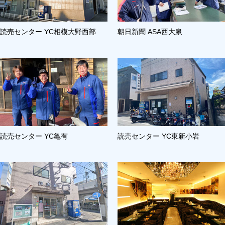
読売センター YC相模大野西部
朝日新聞 ASA西大泉
読売センター YC亀有
読売センター YC東新小岩