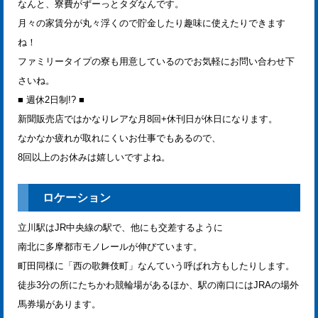
なんと、寮費がずーっとタダなんです。
月々の家賃分が丸々浮くので貯金したり趣味に使えたりできます
ね！
ファミリータイプの寮も用意しているのでお気軽にお問い合わせ下
さいね。
■ 週休2日制!? ■
新聞販売店ではかなりレアな月8回+休刊日が休日になります。
なかなか疲れが取れにくいお仕事でもあるので、
8回以上のお休みは嬉しいですよね。
ロケーション
立川駅はJR中央線の駅で、他にも交差するように
南北に多摩都市モノレールが伸びています。
町田同様に「西の歌舞伎町」なんていう呼ばれ方もしたりします。
徒歩3分の所にたちかわ競輪場があるほか、駅の南口にはJRAの場外
馬券場があります。