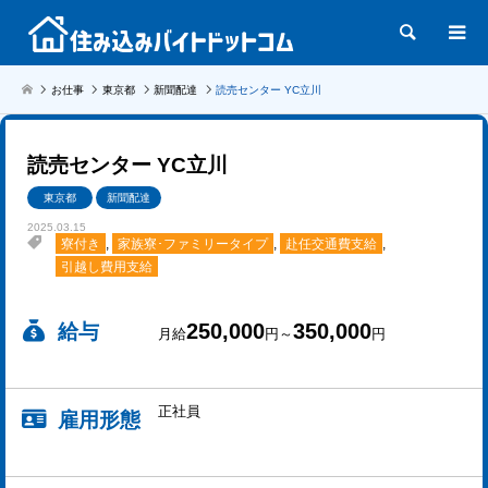
検索
お仕事
東京都
新聞配達
読売センター YC立川
読売センター YC立川
東京都
新聞配達
2025.03.15
寮付き
,
家族寮･ファミリータイプ
,
赴任交通費支給
,
引越し費用支給
250,000
350,000
給与
月給
円～
円
正社員
雇用形態