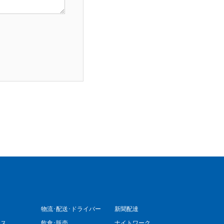
物流･配送･ドライバー
新聞配達
ィス
飲食･販売
ナイトワーク