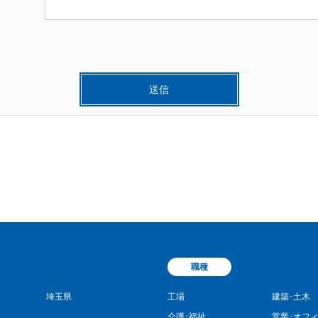
職種
埼玉県
工場
建築･土木
介護･福祉
営業･オフ