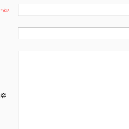
※必須
ス
内容