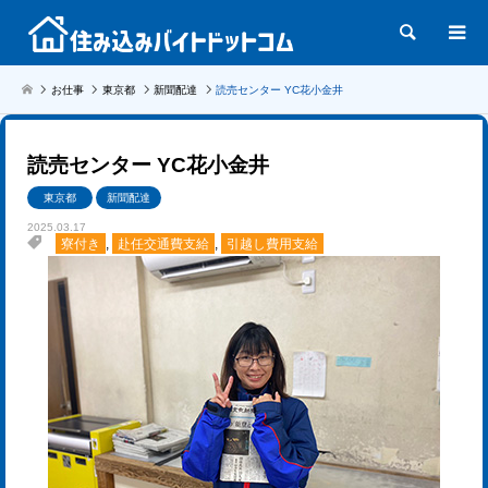
検索
お仕事
東京都
新聞配達
読売センター YC花小金井
読売センター YC花小金井
東京都
新聞配達
2025.03.17
寮付き
,
赴任交通費支給
,
引越し費用支給