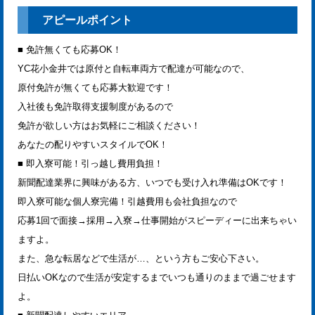
アピールポイント
■ 免許無くても応募OK！
YC花小金井では原付と自転車両方で配達が可能なので、
原付免許が無くても応募大歓迎です！
入社後も免許取得支援制度があるので
免許が欲しい方はお気軽にご相談ください！
あなたの配りやすいスタイルでOK！
■ 即入寮可能！引っ越し費用負担！
新聞配達業界に興味がある方、いつでも受け入れ準備はOKです！
即入寮可能な個人寮完備！引越費用も会社負担なので
応募1回で面接→採用→入寮→仕事開始がスピーディーに出来ちゃい
ますよ。
また、急な転居などで生活が…、という方もご安心下さい。
日払いOKなので生活が安定するまでいつも通りのままで過ごせます
よ。