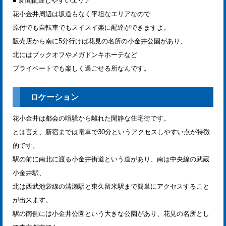
■ 新聞配達しやすいエリア
花小金井周辺は坂道もなく平坦なエリアなので
原付でも自転車でもスイスイ楽に配達ができますよ。
販売店から南に5分行けば花見の名所の小金井公園があり、
北にはブックオフやメガドンキホーテなど
プライベートでも楽しく過ごせる所なんです。
ロケーション
花小金井は都会の喧騒から離れた閑静な住宅街です。
とは言え、新宿までは電車で30分というアクセスしやすい点が特徴
的です。
駅の前に南北に渡る小金井街道という道があり、南は中央線の武蔵
小金井駅、
北は西武池袋線の清瀬駅と東久留米駅まで簡単にアクセスすること
が出来ます。
駅の南側には小金井公園という大きな公園があり、花見の名所とし