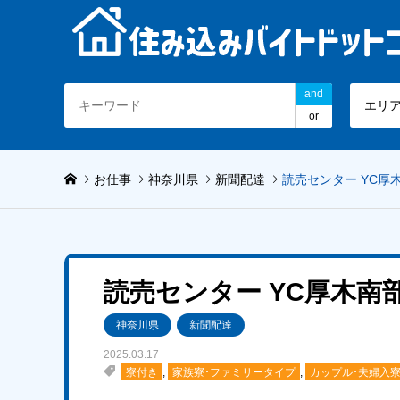
and
エリ
or
お仕事
神奈川県
新聞配達
読売センター YC厚
読売センター YC厚木南
神奈川県
新聞配達
2025.03.17
寮付き
,
家族寮･ファミリータイプ
,
カップル･夫婦入寮