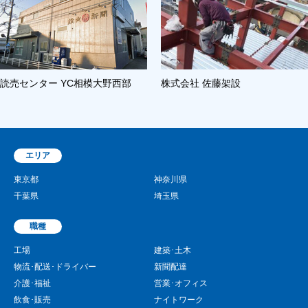
読売センター YC相模大野西部
株式会社 佐藤架設
エリア
東京都
神奈川県
千葉県
埼玉県
職種
工場
建築･土木
物流･配送･ドライバー
新聞配達
介護･福祉
営業･オフィス
飲食･販売
ナイトワーク