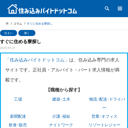
検索
コラム
すぐに住める寮探し
住まい
働く
すぐに住める寮探し
2025.05.27
「住み込みバイトドットコム」
は、住み込み専門の求人
サイトです。正社員・アルバイト・パート求人情報が満
載です。
【職種から探す】
工場
建築･土木
物流･配送･ドライバ
ー
新聞配達
介護･福祉
営業･オフィス
飲食･販売
ナイトワーク
リゾートレジャー