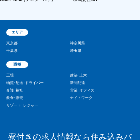
エリア
東京都
神奈川県
千葉県
埼玉県
職種
工場
建築･土木
物流･配送･ドライバー
新聞配達
介護･福祉
営業･オフィス
飲食･販売
ナイトワーク
リゾート･レジャー
寮付きの求人情報なら住み込みバ