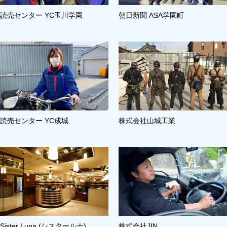
読売センター YC玉川学園
朝日新聞 ASA学園町
読売センター YC成城
株式会社山城工業
Sister Luna (シスタールナ)
株式会社JIN