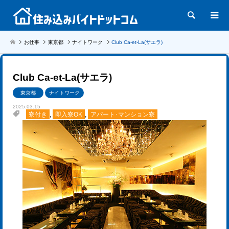
検索
お仕事
東京都
ナイトワーク
Club Ca-et-La(サエラ)
Club Ca-et-La(サエラ)
東京都
ナイトワーク
2025.03.15
寮付き
,
即入寮OK
,
アパート･マンション寮