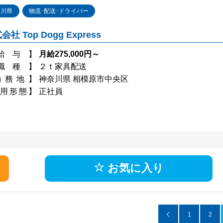
奈川県
物流･配送･ドライバー
会社 Top Dogg Express
給与】
月給275,000円～
職種】
２ｔ家具配送
勤務地】
神奈川県 相模原市中央区
用形態】
正社員
お気に入り
1
2
