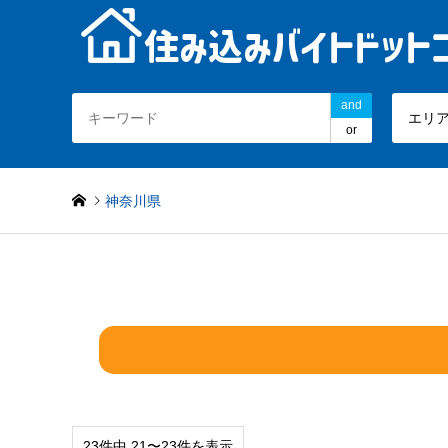
and
エリ
or
神奈川県
23件中 21〜23件を表示
エリア