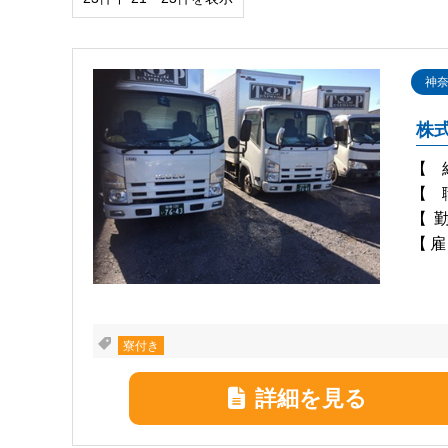
東京都
神奈川
埼玉県
神
株式
職種
【
建築･土木
物流･
【
ナイトワーク
【
【雇
特徴
寮付き
即入寮
寮付き
家族寮･ファミリータイプ
カップル
引越し費用支給
家電付
詳細を見る