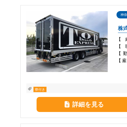
神
株式
【
【
【
【雇
寮付き
詳細を見る