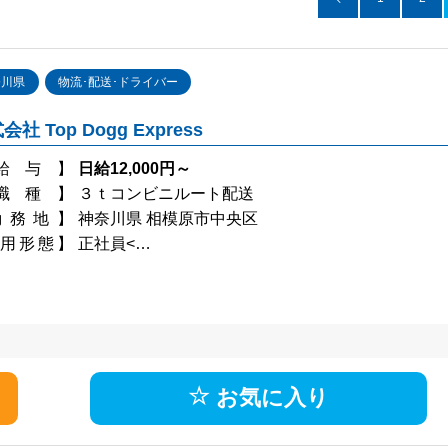
県
千葉県
奈川県
物流･配送･ドライバー
会社 Top Dogg Express
給与】
日給12,000円～
配送･ドライバー
新聞配達
職種】
３ｔコンビニルート配送
勤務地】
神奈川県 相模原市中央区
用形態】
正社員<…
OK
アパート･マンション寮
･夫婦入寮OK
赴任交通費支給
き
Wi-fi利用可能
お気に入り