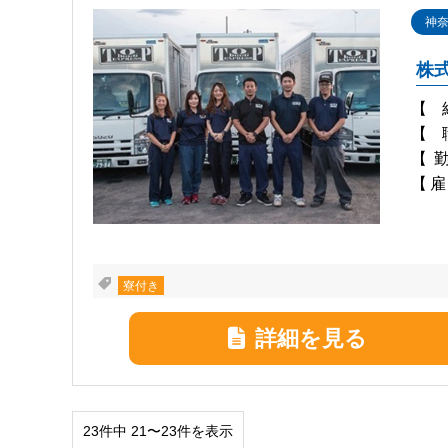
神
株式
【
【
【
【雇
寮付き
詳細を見る
23件中 21〜23件を表示